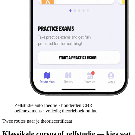
Zelfstudie auto-theorie · honderden CBR-
oefenexamens · volledig theorieboek online
Twee routes naar je theoriecertificaat
Klassikale cursus of zelfstudie — kies wat