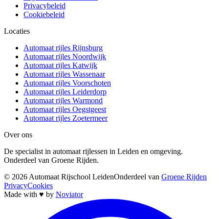
Privacybeleid
Cookiebeleid
Locaties
Automaat rijles Rijnsburg
Automaat rijles Noordwijk
Automaat rijles Katwijk
Automaat rijles Wassenaar
Automaat rijles Voorschoten
Automaat rijles Leiderdorp
Automaat rijles Warmond
Automaat rijles Oegstgeest
Automaat rijles Zoetermeer
Over ons
De specialist in automaat rijlessen in Leiden en omgeving.
Onderdeel van Groene Rijden.
©
2026
Automaat Rijschool Leiden
Onderdeel van
Groene Rijden
Privacy
Cookies
Made with
♥
by
Noviator