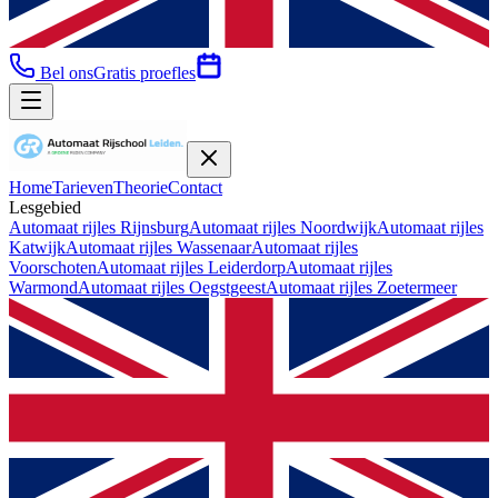
Bel ons
Gratis proefles
Home
Tarieven
Theorie
Contact
Lesgebied
Automaat rijles
Rijnsburg
Automaat rijles
Noordwijk
Automaat rijles
Katwijk
Automaat rijles
Wassenaar
Automaat rijles
Voorschoten
Automaat rijles
Leiderdorp
Automaat rijles
Warmond
Automaat rijles
Oegstgeest
Automaat rijles
Zoetermeer