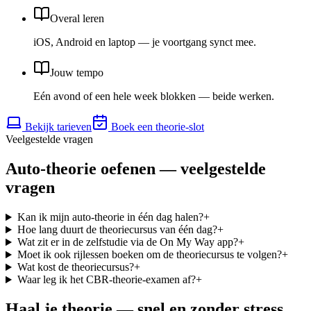
Overal leren
iOS, Android en laptop — je voortgang synct mee.
Jouw tempo
Eén avond of een hele week blokken — beide werken.
Bekijk tarieven
Boek een theorie-slot
Veelgestelde vragen
Auto-theorie oefenen — veelgestelde
vragen
Kan ik mijn auto-theorie in één dag halen?
+
Hoe lang duurt de theoriecursus van één dag?
+
Wat zit er in de zelfstudie via de On My Way app?
+
Moet ik ook rijlessen boeken om de theoriecursus te volgen?
+
Wat kost de theoriecursus?
+
Waar leg ik het CBR-theorie-examen af?
+
Haal je theorie — snel en zonder stress.