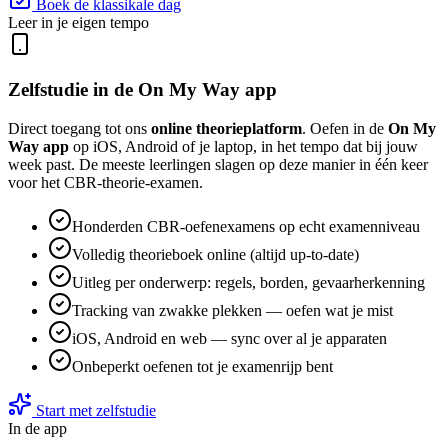
Boek de klassikale dag
Leer in je eigen tempo
Zelfstudie in de On My Way app
Direct toegang tot ons
online theorieplatform
. Oefen in de
On My
Way app
op iOS, Android of je laptop, in het tempo dat bij jouw
week past. De meeste leerlingen slagen op deze manier in één keer
voor het CBR-theorie-examen.
Honderden CBR-oefenexamens op echt examenniveau
Volledig theorieboek online (altijd up-to-date)
Uitleg per onderwerp: regels, borden, gevaarherkenning
Tracking van zwakke plekken — oefen wat je mist
iOS, Android en web — sync over al je apparaten
Onbeperkt oefenen tot je examenrijp bent
Start met zelfstudie
In de app