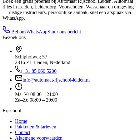
Boek een gratis proefles bij
Automaat Rijschool Leiden
. Automaat
rijles in Leiden, Leiderdorp, Voorschoten, Wassenaar en omgeving
— rustige instructeurs, persoonlijke aanpak, snel een afspraak via
WhatsApp.
Bel ons
WhatsApp
Stuur ons bericht
Bezoek ons
Schipholweg 57
2316 ZL
Leiden
,
Nederland
+31 85 060 5200
info@automaat-rijschool-leiden.nl
Ma–Vr
08:00 – 21:00
Za–Zo
08:00 – 20:00
Rijschool
Home
Pakketten & tarieven
Contact
Algemene voorwaarden