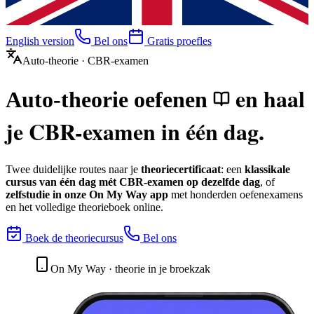
English version
Bel ons
Gratis proefles
Auto-theorie · CBR-examen
en haal
Auto-theorie oefenen
je CBR-examen in één dag.
Twee duidelijke routes naar je
theoriecertificaat
: een
klassikale
cursus van één dag mét CBR-examen op dezelfde dag
, of
zelfstudie in onze On My Way app
met honderden oefenexamens
en het volledige theorieboek online.
Boek de theoriecursus
Bel ons
On My Way · theorie in je broekzak