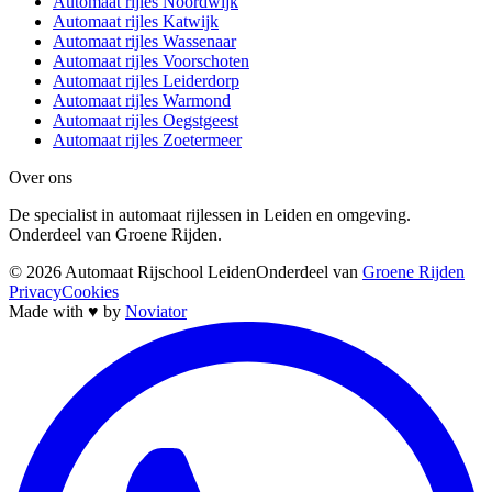
Automaat rijles Noordwijk
Automaat rijles Katwijk
Automaat rijles Wassenaar
Automaat rijles Voorschoten
Automaat rijles Leiderdorp
Automaat rijles Warmond
Automaat rijles Oegstgeest
Automaat rijles Zoetermeer
Over ons
De specialist in automaat rijlessen in Leiden en omgeving.
Onderdeel van Groene Rijden.
©
2026
Automaat Rijschool Leiden
Onderdeel van
Groene Rijden
Privacy
Cookies
Made with
♥
by
Noviator