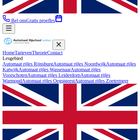
Bel ons
Gratis proefles
Home
Tarieven
Theorie
Contact
Lesgebied
Automaat rijles
Rijnsburg
Automaat rijles
Noordwijk
Automaat rijles
Katwijk
Automaat rijles
Wassenaar
Automaat rijles
Voorschoten
Automaat rijles
Leiderdorp
Automaat rijles
Warmond
Automaat rijles
Oegstgeest
Automaat rijles
Zoetermeer